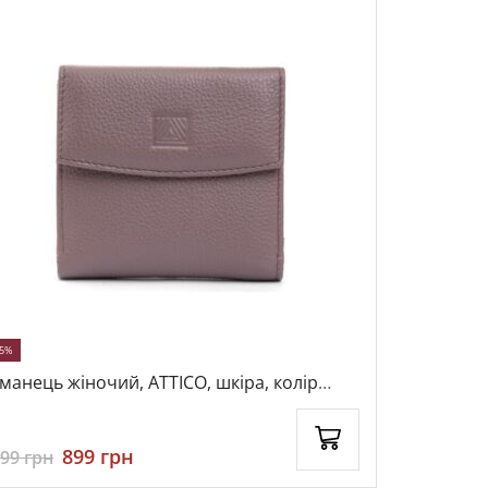
25%
НОВЕ
манець жіночий, ATTICO, шкіра, колір
Сумка жіно
жевий, 115810
бежевий, 
899
грн
1999
грн
199
грн