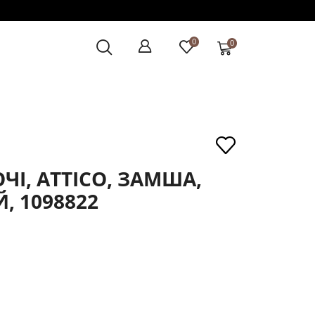
0
0
ЧІ, ATTICO, ЗАМША,
, 1098822