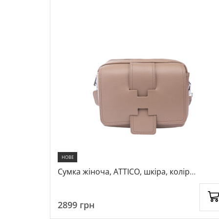
НОВЕ
 колір
Сумка жіноча, ATTICO, шкіра, колір
капучино, 1086461
2899
грн