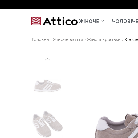
ЖІНОЧЕ
ЧОЛОВІЧ
Головна
Жіноче взуття
Жіночі кросівки
Кросів
/
/
/