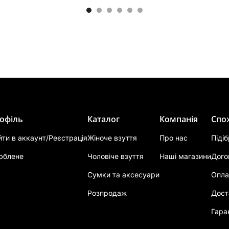
офіль
Каталог
Компанія
Спо
йти в аккаунт/Реєстрація
Жіноче взуття
Про нас
Піді
юблене
Чоловіче взуття
Наші магазини
Дого
Сумки та аксесуари
Опла
Розпродаж
Дост
Гара