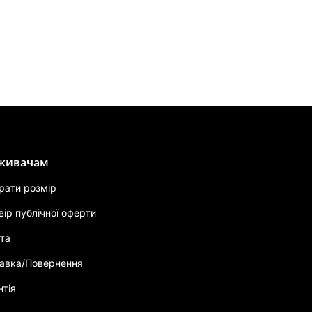
живачам
брати розмір
вір публічної оферти
та
авка/Повернення
нтія