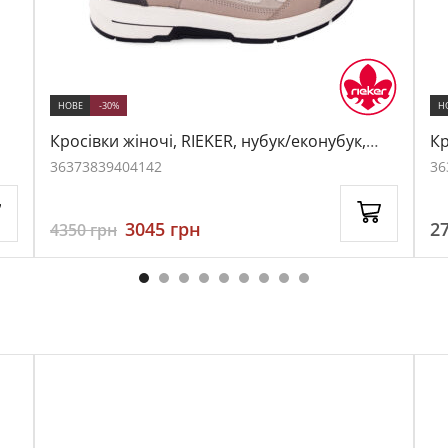
НОВЕ
-30%
Н
Кросівки жіночі, RIEKER, нубук/еконубук,
Кр
колір бежевий, 1036400
ка
36
37
38
39
40
41
42
36
3045
грн
2
4350
грн