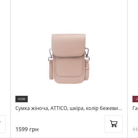
НОВЕ
-
Сумка жіноча, ATTICO, шкіра, колір бежевий,
Га
1035309
бе
1599
грн
1