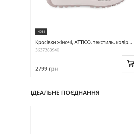
НОВЕ
колір
Кросівки жіночі, ATTICO, текстиль, колір
бежевий, 1049211
36
37
38
39
40
2799
грн
ІДЕАЛЬНЕ ПОЄДНАННЯ