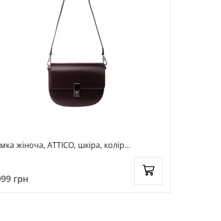
НОВЕ
мка жіноча, ATTICO, шкіра, колір
Сумка жіно
ричневий, 1073365
коричневи
999
грн
2999
грн