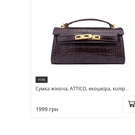
НОВЕ
ір темно-
Сумка жіноча, ATTICO, екошкіра, колір
темно-коричневий, 1050278
1999
грн