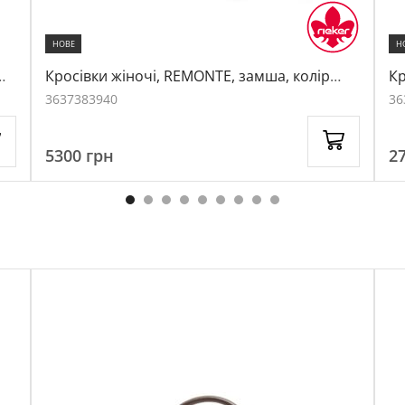
НОВЕ
Н
Кросівки жіночі, REMONTE, замша, колір
Кр
темно-коричневий, 1062402
те
36
37
38
39
40
36
5300
грн
2