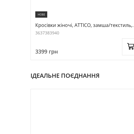
НОВЕ
/текстиль,
Кросівки жіночі, ATTICO, замша/текстиль,
колір коричневий, 1061726
36
37
38
39
40
3399
грн
ІДЕАЛЬНЕ ПОЄДНАННЯ