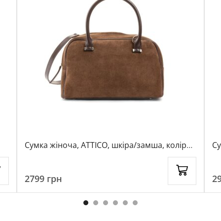
Сумка жіноча, ATTICO, шкіра/замша, колір
Су
темно-коричневий, 1067031
ко
2799
грн
2