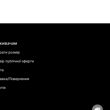
живачам
брати розмір
вір публічної оферти
та
авка/Повернення
нтія