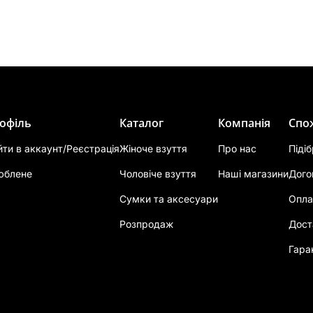
офіль
Каталог
Компанія
Спо
йти в аккаунт/Реєстрація
Жіноче взуття
Про нас
Піді
юблене
Чоловіче взуття
Наші магазини
Дого
Сумки та аксесуари
Опла
Розпродаж
Дост
Гара