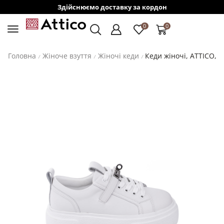
Здійснюємо доставку за кордон
0
0
Головна
Жіноче взуття
Жіночі кеди
Кеди жіночі, ATTICO, ш
/
/
/