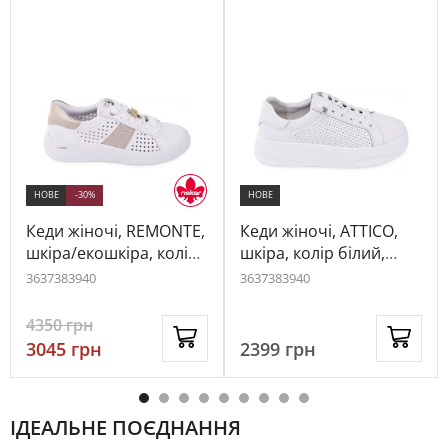
НОВЕ
-30%
НОВЕ
Кеди жіночі, REMONTE,
Кеди жіночі, ATTICO,
шкіра/екошкіра, колір
шкіра, колір білий,
білий, 1065198
1070195
36
37
38
39
40
36
37
38
39
40
4350
грн
3045
грн
2399
грн
ІДЕАЛЬНЕ ПОЄДНАННЯ