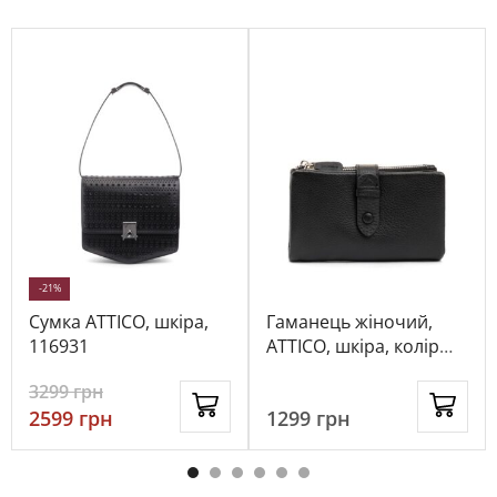
-21%
Сумка ATTICO, шкіра,
Гаманець жіночий,
116931
ATTICO, шкіра, колір
чорний, 115845
3299
грн
2599
грн
1299
грн