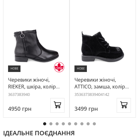
НОВЕ
НОВЕ
Черевики жіночі,
Черевики жіночі,
RIEKER, шкіра, колір
ATTICO, замша, колір
чорний, 1016177
чорний, 1058094
36
37
38
39
40
35
36
37
38
39
40
41
42
4950
грн
3499
грн
ІДЕАЛЬНЕ ПОЄДНАННЯ