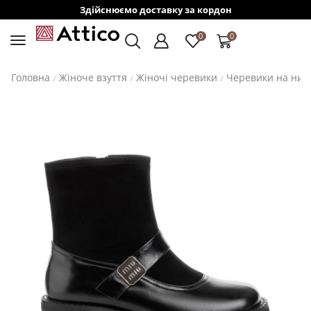
Здійснюємо доставку за кордон
0
0
Головна
Жіноче взуття
Жіночі черевики
Черевики на низ
/
/
/