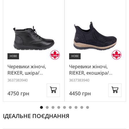
НОВЕ
НОВЕ
Черевики жіночі,
Черевики жіночі,
RIEKER, шкіра/
RIEKER, екошкіра/
екошкіра, колір
текстиль, колір
36
37
38
39
40
36
37
38
39
40
чорний, 1061579
чорний, 1066561
4750
грн
4450
грн
ІДЕАЛЬНЕ ПОЄДНАННЯ