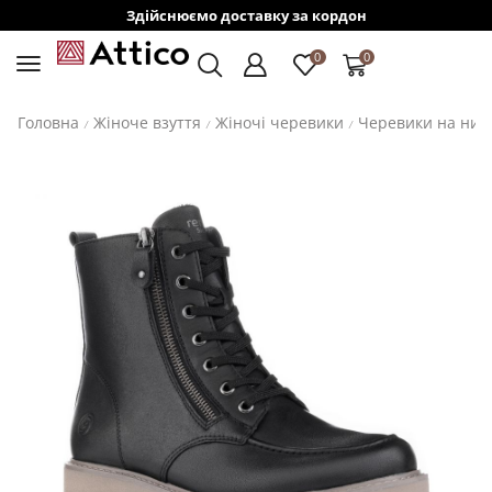
Здійснюємо доставку за кордон
0
0
Головна
Жіноче взуття
Жіночі черевики
Черевики на низ
/
/
/