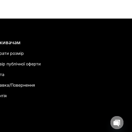
живачам
брати розмір
вір публічної оферти
та
авка/Повернення
нтія
Open