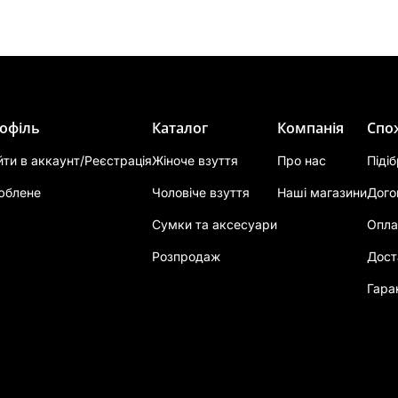
офіль
Каталог
Компанія
Спо
йти в аккаунт/Реєстрація
Жіноче взуття
Про нас
Піді
юблене
Чоловіче взуття
Наші магазини
Дого
Сумки та аксесуари
Опла
Розпродаж
Дост
Гара