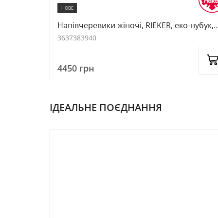
НОВЕ
а/
Напівчеревики жіночі, RIEKER, еко-нубук,
колір чорний, 1042523
36
37
38
39
40
4450
грн
ІДЕАЛЬНЕ ПОЄДНАННЯ