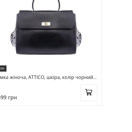
ОВЕ
мка жіноча, ATTICO, шкіра, колір чорний,
Сумка
57778
399
грн
2699
грн