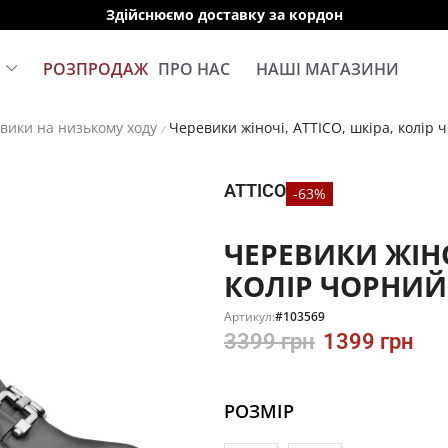
Здійснюємо доставку за кордон
Е
РОЗПРОДАЖ
ПРО НАС
НАШІ МАГАЗИНИ
вики на низькому ходу
Черевики жіночі, ATTICO, шкіра, колір 
/
ATTICO
-63%
ЧЕРЕВИКИ ЖІНО
КОЛІР ЧОРНИЙ,
Артикул:
#103569
3399
грн
1399
грн
РОЗМІР