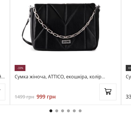
-33%
Н
,
Сумка жіноча, ATTICO, екошкіра, колір
Су
чорний, 110366
10
999
грн
3
1499
грн