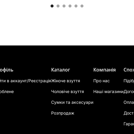
офіль
Каталог
Компанія
Спо
йти в аккаунт/Реєстрація
Жіноче взуття
Про нас
Піді
юблене
Чоловіче взуття
Наші магазини
Дого
Сумки та аксесуари
Опла
Розпродаж
Дост
Гара