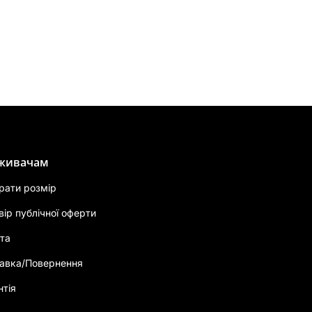
живачам
брати розмір
вір публічної оферти
та
авка/Повернення
нтія