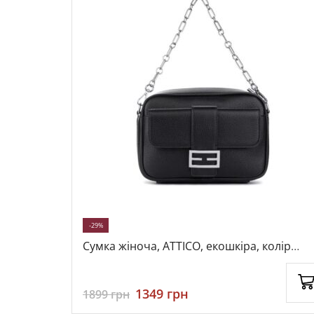
-29%
ір чорний,
Сумка жіноча, ATTICO, екошкіра, колір
чорний, 113355
1349
грн
1899
грн