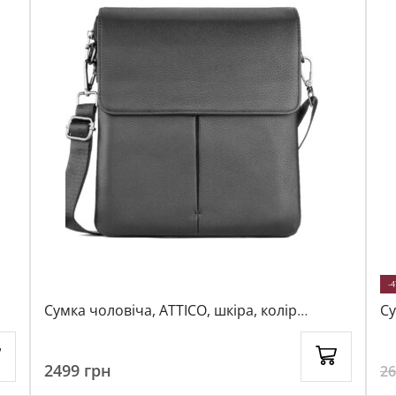
-
Сумка чоловіча, ATTICO, шкіра, колір
Су
чорний, 25124
11
2499
грн
2