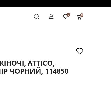
0
0
НОЧІ, ATTICO,
ІР ЧОРНИЙ, 114850