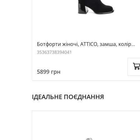
колір
Ботфорти жіночі, ATTICO, замша, колір
чорний, 114858
35
36
37
38
39
40
41
5899
грн
ІДЕАЛЬНЕ ПОЄДНАННЯ