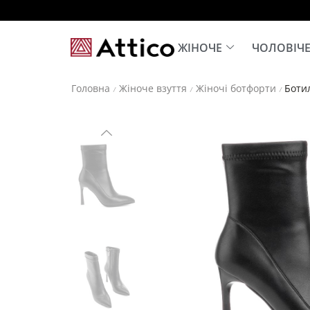
ЖІНОЧЕ
ЧОЛОВІЧ
Головна
Жіноче взуття
Жіночі ботфорти
Ботил
/
/
/