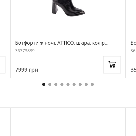
Ботфорти жіночі, ATTICO, шкіра, колір
Бо
чорний, 1048475
чо
36
37
38
39
36
7999
грн
3