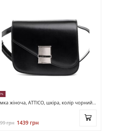
47%
-22%
мка жіноча, ATTICO, шкіра, колір чорний,
Сумка жіно
5774
чорний, 1
1439
грн
699
грн
3199
грн