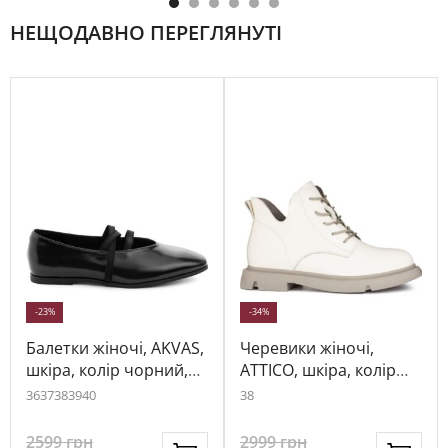
НЕЩОДАВНО ПЕРЕГЛЯНУТІ
-23%
-34%
Балетки жіночі, AKVAS,
Черевики жіночі,
шкіра, колір чорний,
ATTICO, шкіра, колір
116477
кремовий, 104355
36
37
38
39
40
38
2599
грн
2999
грн