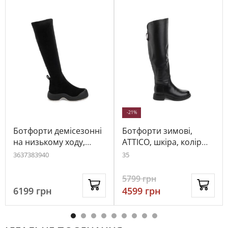
-21%
Ботфорти демісезонні
Ботфорти зимові,
на низькому ходу,
ATTICO, шкіра, колір
ATTICO, замша, колір
чорний, 112673
36
37
38
39
40
35
чорний, 115104
5799
грн
6199
грн
4599
грн