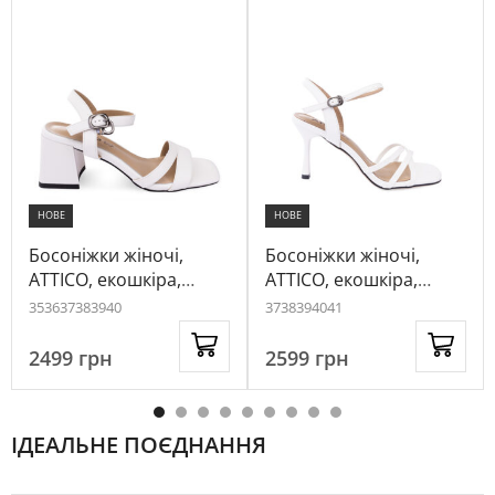
НОВЕ
НОВЕ
Босоніжки жіночі,
Босоніжки жіночі,
ATTICO, екошкіра,
ATTICO, екошкіра,
колір білий, 1073625
колір білий, 1038215
35
36
37
38
39
40
37
38
39
40
41
2499
грн
2599
грн
ІДЕАЛЬНЕ ПОЄДНАННЯ