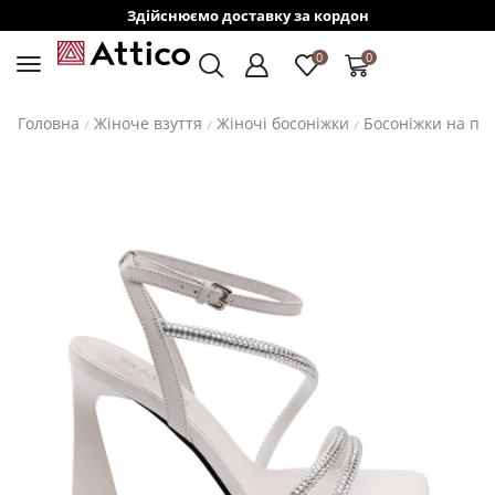
Здійснюємо доставку за кордон
0
0
Головна
Жіноче взуття
Жіночі босоніжки
Босоніжки на пі
/
/
/