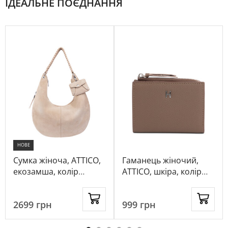
ІДЕАЛЬНЕ ПОЄДНАННЯ
НОВЕ
Сумка жіноча, ATTICO,
Гаманець жіночий,
екозамша, колір
ATTICO, шкіра, колір
бежевий, 1018169
капучино, 1066881
2699
грн
999
грн