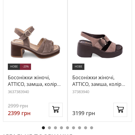
НОВЕ
-20%
НОВЕ
Босоніжки жіночі,
Босоніжки жіночі,
ATTICO, замша, колір
ATTICO, замша, колір
бежевий, 1029884
капучино, 1081334
36
37
38
39
40
37
38
39
40
2999
грн
2399
грн
3199
грн