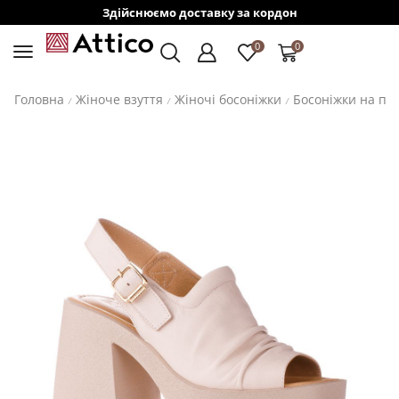
Здійснюємо доставку за кордон
0
0
Головна
Жіноче взуття
Жіночі босоніжки
Босоніжки на пі
/
/
/