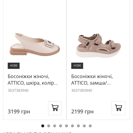
НОВЕ
НОВЕ
Босоніжки жіночі,
Босоніжки жіночі,
ATTICO, шкіра, колір
ATTICO, замша/
бежевий, 1032470
текстиль, колір
36
37
38
39
40
36
37
38
39
40
капучино, 1046244
3199
грн
2199
грн