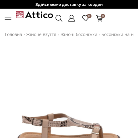
Здійснюємо доставку за кордон
0
0
Головна
Жіноче взуття
Жіночі босоніжки
Босоніжки на ни
/
/
/