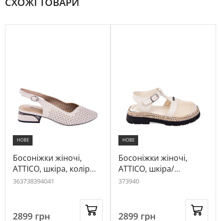
СХОЖІ ТОВАРИ
НОВЕ
НОВЕ
Босоніжки жіночі,
Босоніжки жіночі,
ATTICO, шкіра, колір
ATTICO, шкіра/
кремовий, 1038879
текстиль, колір
36
37
38
39
40
41
37
39
40
кремовий, 1060610
2899
грн
2899
грн