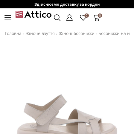
Здійснюємо доставку за кордон
0
0
Головна
Жіноче взуття
Жіночі босоніжки
Босоніжки на ни
/
/
/