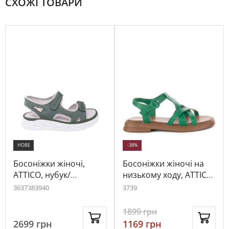
СХОЖІ ТОВАРИ
НОВЕ
-38%
Босоніжки жіночі,
Босоніжки жіночі на
ATTICO, нубук/
низькому ходу, ATTICO,
текстиль, колір
шкіра, колір зелений,
36
37
38
39
40
37
39
зелений, 1010187
113981
1899
грн
2699
грн
1169
грн