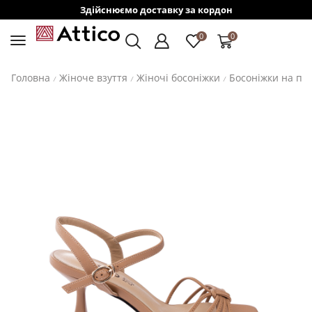
Здійснюємо доставку за кордон
0
0
Головна
Жіноче взуття
Жіночі босоніжки
Босоніжки на пі
/
/
/