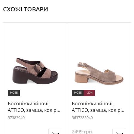
СХОЖІ ТОВАРИ
НОВЕ
НОВЕ
-20%
Босоніжки жіночі,
Босоніжки жіночі,
ATTICO, замша, колір
ATTICO, замша, колір
капучино, 1081334
бежевий, 1025785
37
38
39
40
36
37
38
39
40
2499
грн