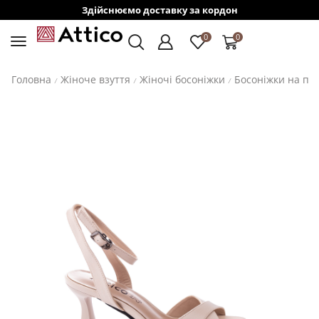
Здійснюємо доставку за кордон
0
0
Головна
Жіноче взуття
Жіночі босоніжки
Босоніжки на пі
/
/
/