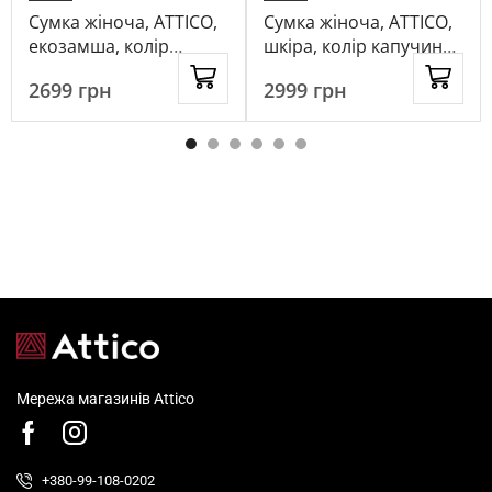
Сумка жіноча, ATTICO,
Сумка жіноча, ATTICO,
екозамша, колір
шкіра, колір капучино,
бежевий, 1018169
1046631
2699
грн
2999
грн
Мережа магазинів Attico
+380-99-108-0202