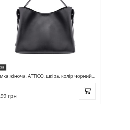
ОВЕ
мка жіноча, ATTICO, шкіра, колір чорний,
Гаманець ж
19588
чорний, 1
299
грн
1299
грн