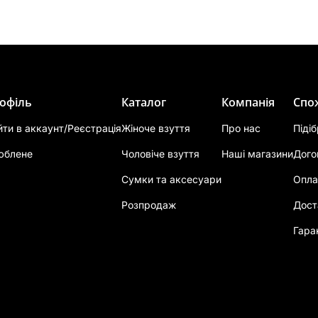
офіль
Каталог
Компанія
Спо
йти в аккаунт/Реєстрація
Жіноче взуття
Про нас
Піді
юблене
Чоловіче взуття
Наші магазини
Дого
Сумки та аксесуари
Опла
Розпродаж
Дост
Гара