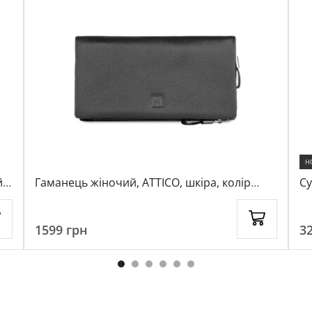
Н
,
Гаманець жіночий, ATTICO, шкіра, колір
Су
чорний, 103021
10
1599
грн
3