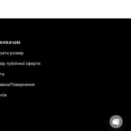
живачам
брати розмір
вір публічної оферти
та
авка/Повернення
нтія
Open