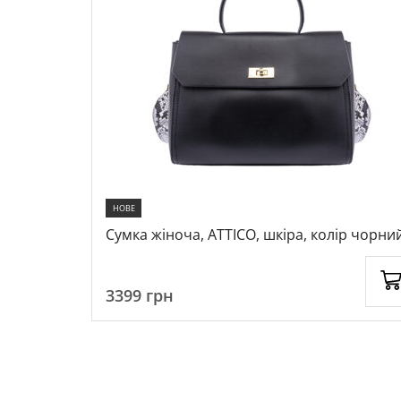
НОВЕ
ір чорний,
Сумка жіноча, ATTICO, шкіра, колір чорний
1057778
3399
грн