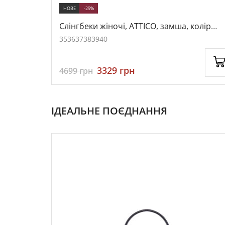
НОВЕ
-29%
колір
Слінгбеки жіночі, ATTICO, замша, колір
чорний, 1057908
35
36
37
38
39
40
3329
грн
4699
грн
ІДЕАЛЬНЕ ПОЄДНАННЯ