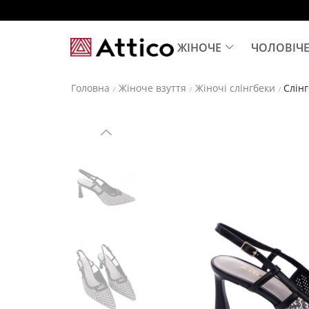
ЖІНОЧЕ
ЧОЛОВІЧ
Головна
Жіноче взуття
Жіночі слінгбеки
Слінг
/
/
/