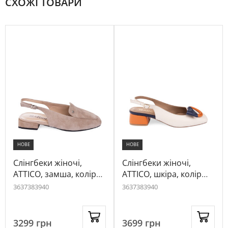
СХОЖІ ТОВАРИ
НОВЕ
НОВЕ
Слінгбеки жіночі,
Слінгбеки жіночі,
ATTICO, замша, колір
ATTICO, шкіра, колір
кремовий, 1074673
кремовий, 1064337
36
37
38
39
40
36
37
38
39
40
3299
грн
3699
грн