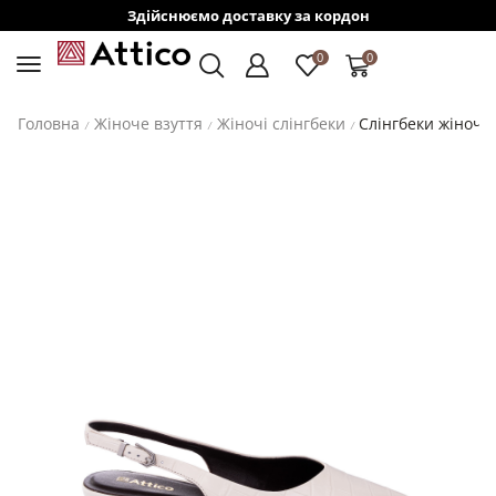
Здійснюємо доставку за кордон
0
0
Головна
Жіноче взуття
Жіночі слінгбеки
Слінгбеки жіночі,
/
/
/