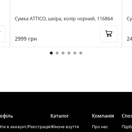
Сумка ATTICO, шкіра, колір чорний, 116864
2999
грн
2
офіль
Каталог
Компанія
Спо
йти в аккаунт/Реєстрація
Жіноче взуття
Про нас
Піді