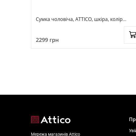
 колір
Сумка чоловіча, ATTICO, шкіра, колір
чорний, 116863
2299
грн
Пр
Уві
Мережа магазинів Attico