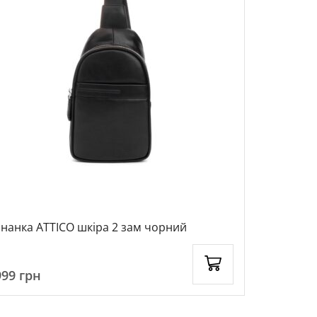
НОВЕ
нанка ATTICO шкіра 2 зам чорний
Бананка чо
чорний, 1
999
грн
2299
грн