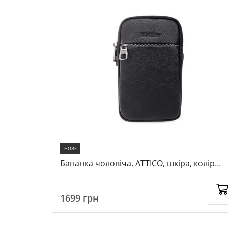
НОВЕ
ний
Бананка чоловіча, ATTICO, шкіра, колір
чорний, 1087995
1699
грн