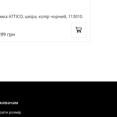
Сумка ATTICO, шкіра, колір чорний, 113010
Бананка чо
чорний, 1
499
грн
1599
грн
живачам
брати розмір