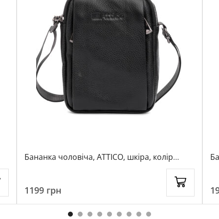
Бананка чоловіча, ATTICO, шкіра, колір
Ба
чорний, 1080418
1199
грн
1