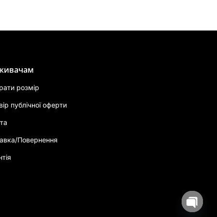
живачам
брати розмір
вір публічної оферти
та
авка/Повернення
нтія
Open