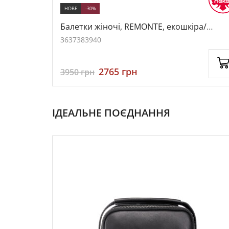
НОВЕ
-30%
лір чорний,
Балетки жіночі, REMONTE, екошкіра/
текстиль, колір чорний, 1074876
36
37
38
39
40
2765
грн
3950
грн
ІДЕАЛЬНЕ ПОЄДНАННЯ