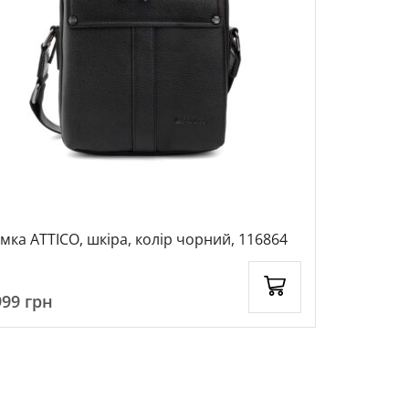
Сумка ATTICO, шкіра, колір чорний, 116864
Портфель ч
чорний, 1
999
грн
3399
грн