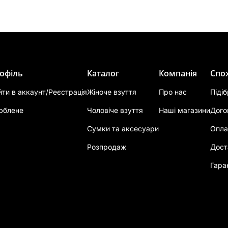
офіль
Каталог
Компанія
Спо
йти в аккаунт/Реєстрація
Жіноче взуття
Про нас
Піді
юблене
Чоловіче взуття
Наші магазини
Дого
Сумки та аксесуари
Опла
Розпродаж
Дост
Гара